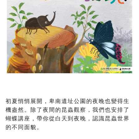
初夏悄悄展開，卑南遺址公園的夜晚也變得生
機盎然。除了夜間的昆蟲觀察，我們也安排了
蝴蝶講座，帶你從白天到夜晚，認識昆蟲世界
的不同面貌。