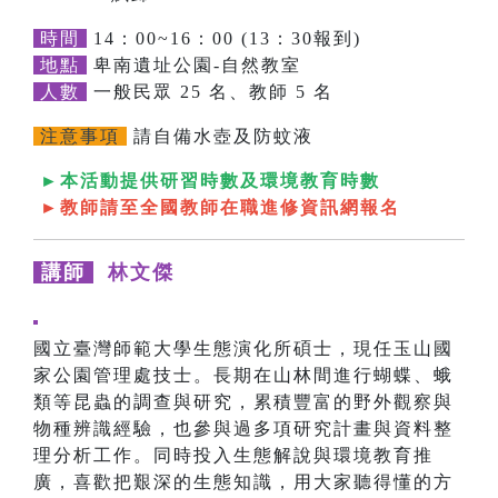
時間
14：00~16：00 (13：30報到)
地點
卑南遺址公園-自然教室
人數
一般民眾 25 名、教師 5 名
注意事項
請自備水壺及防蚊液
►本活動提供研習時數及環境教育時數
►教師請至全國教師在職進修資訊網報名
講師
林文傑
國立臺灣師範大學生態演化所碩士，現任玉山國
家公園管理處技士。長期在山林間進行蝴蝶、蛾
類等昆蟲的調查與研究，累積豐富的野外觀察與
物種辨識經驗，也參與過多項研究計畫與資料整
理分析工作。同時投入生態解說與環境教育推
廣，喜歡把艱深的生態知識，用大家聽得懂的方