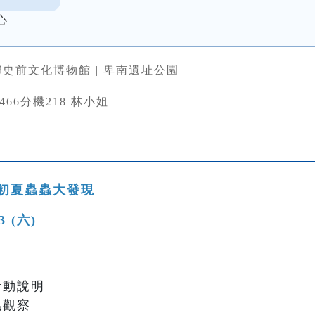
心
史前文化博物館 | 卑南遺址公園
33466分機218 林小姐
初夏蟲蟲大發現
13 (六)
與活動說明
蟲觀察