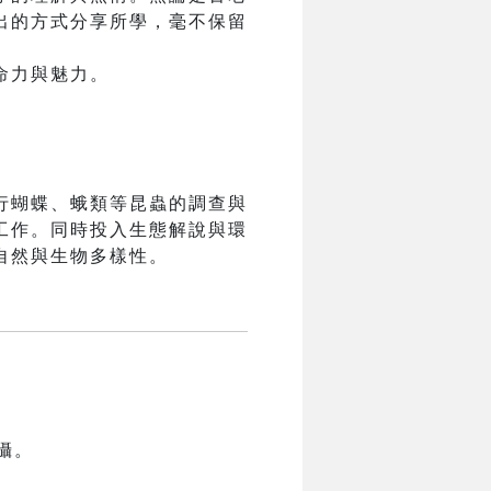
出的方式分享所學，毫不保留
命力與魅力。
行蝴蝶、蛾類等昆蟲的調查與
工作。同時投入生態解說與環
自然與生物多樣性。
攝。