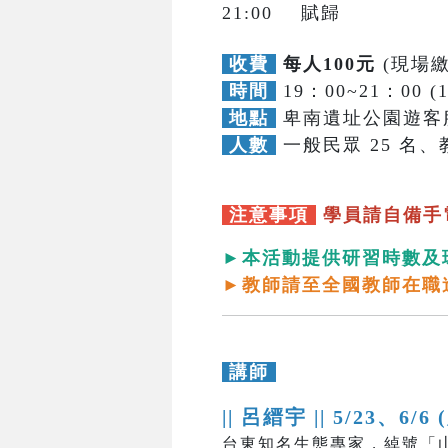
21:00 賦歸
收費
每人100元
(現場繳
時間
19：00~21：00 (
地點
卑南遺址公園遊客
人數
一般民眾 25 名、教
注意事項
學員請自備手
►本活動提供研習時數及
►教師請至全國教師在職
講師
|| 呂縉宇 ||
5/23、6/6 
台東知名生態專家，綽號「