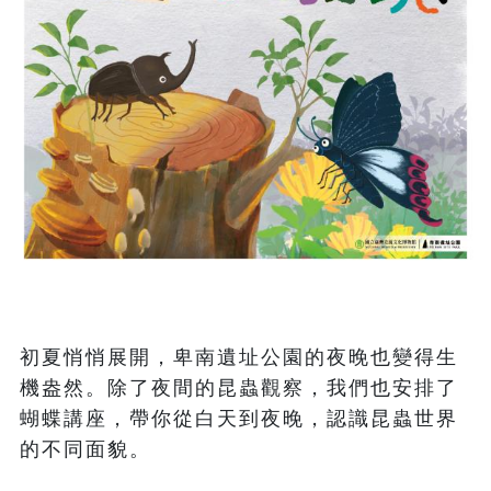
初夏悄悄展開，卑南遺址公園的夜晚也變得生
機盎然。除了夜間的昆蟲觀察，我們也安排了
蝴蝶講座，帶你從白天到夜晚，認識昆蟲世界
的不同面貌。