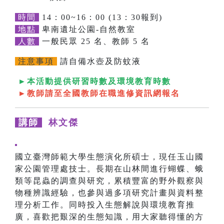
時間
14：00~16：00 (13：30報到)
地點
卑南遺址公園-自然教室
人數
一般民眾 25 名、教師 5 名
注意事項
請自備水壺及防蚊液
►本活動提供研習時數及環境教育時數
►教師請至全國教師在職進修資訊網報名
講師
林文傑
國立臺灣師範大學生態演化所碩士，現任玉山國
家公園管理處技士。長期在山林間進行蝴蝶、蛾
類等昆蟲的調查與研究，累積豐富的野外觀察與
物種辨識經驗，也參與過多項研究計畫與資料整
理分析工作。同時投入生態解說與環境教育推
廣，喜歡把艱深的生態知識，用大家聽得懂的方