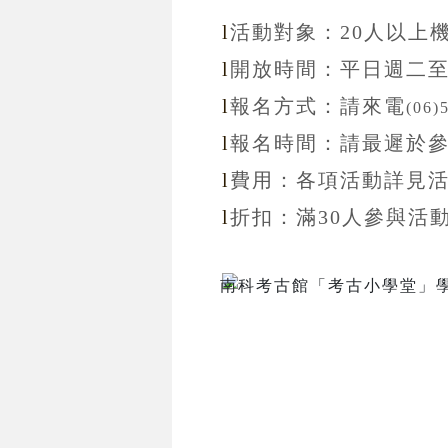
l
活動對象：20
人以上
l
開放
時間：
平日週二
l
報名方式：
請來電
(06)
l
報名
時間：
請最遲於
l
費用：各項活動詳見
l
折扣
：滿30
人參與活