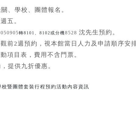
機關、學校、團體
報名。
至
週五。
沈先生
預約。
5050905
8528
轉8101、8102或分機
參觀前
2
週預約，視本館當日人力及申請順序安
活動項目表，費用不含
門票。
動，提供九折
優惠
。