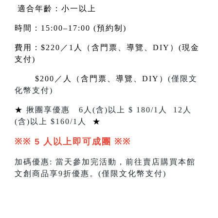
適合年齡：小一以上
時間：15:00–17:00 (預約制)
費用：$220／1人（含門票、導覽、DIY）(現金
支付)
$200
／人（含門票、導覽、DIY）
(
僅限文
化幣支付
)
★
揪團享優惠
6
人
(
含
)
以上 $
180/1
人
12
人
(
含
)
以上 $
160
/1人
★
※※ 5
人以上即可成團
※※
加碼優惠
:
當天參加完活動，前往賣店購買本館
文創商品享
9
折優惠。
(
僅限文化幣支付
)