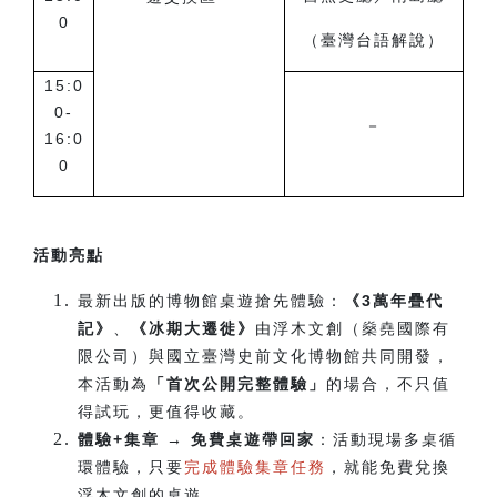
0
（臺灣台語解說）
15:0
0-
－
16:0
0
活動亮點
最新出版的博物館桌遊搶先體驗：
《3萬年疊代
記》
、
《冰期大遷徙》
由浮木文創（燊堯國際有
限公司）與國立臺灣史前文化博物館共同開發，
本活動為
「首次公開完整體驗」
的場合，不只值
得試玩，更值得收藏。
體驗+集章 → 免費桌遊帶回家
：活動現場多桌循
環體驗，只要
完成體驗集章任務
，就能免費兌換
浮木文創的桌遊。