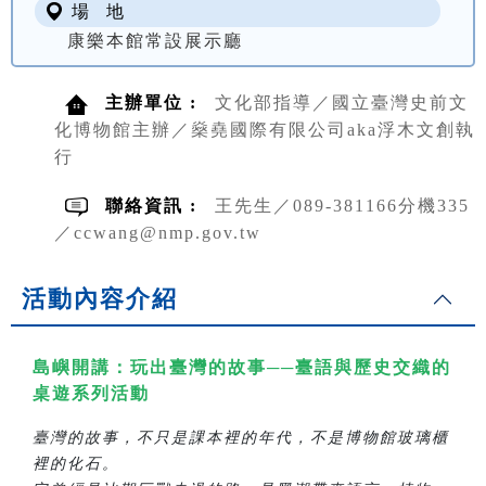
場 地
康樂本館常設展示廳
主辦單位 :
文化部指導／國立臺灣史前文
化博物館主辦／燊堯國際有限公司aka浮木文創執
行
聯絡資訊 :
王先生／089-381166分機335
／ccwang@nmp.gov.tw
活動內容介紹
島嶼開講：玩出臺灣的故事──臺語與歷史交織的
桌遊系列活動
臺灣的故事，不只是課本裡的年代，不是博物館玻璃櫃
裡的化石。