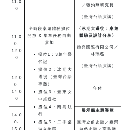
11:0
／張鈞翔研究員
0
（臺灣台語演講）
全時段桌遊體驗攤位
〈冰期大遷徙：桌遊
開放 & 集章任務自由
體驗及設計分享〉
11:0
參加
0-
燊堯國際有限公司／
12:0
林瑀薇
攤位
1
：3萬年疊
0
代記
（臺灣台語演講）
攤位
2
：冰期大
遷徙（臺灣台語
12:0
專攤）
0-
午休
14:0
攤位
3
：臺東女
0
中桌遊社
攤位
4
：南島航
展示廳主題導覽
行
14:0
0-
攤位
5
：二手桌
臺灣史前史廳／臺灣
15:0
自然史廳／南島廳
遊交換區