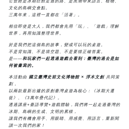
它曾經是冰期巨獸走過的路、是黑潮帶來語言、植物、
文化的島嶼交會點。
三萬年來，這裡一直都在「活著」。
相信即使是大人，我們都會先用「玩」、「遊戲」理解
世界，再用知識整理世界。
於是我們把這個島的故事，變成可以玩的桌遊。
不是背知識、不是填空題、不是要猜正確答案。
是——
和玩家們一起透過遊戲去看到：臺灣的過去是如
何被書寫的。
本活動由
國立臺灣史前文化博物館 × 浮木文創
共同策
劃，
以兩款最新出爐的原創臺灣桌遊為核心：《冰期大遷
徙》、《3萬年疊代記》。
透過講座+臺語導覽+遊戲體驗，我們將一起走過臺灣的
冰期、島嶼的生成、文明的累積，
讓我們有機會用手、用眼睛、用感覺、用語言，重新閱
讀一次我們的家！