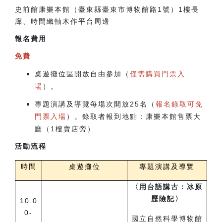
史前館康樂本館（臺東縣臺東市博物館路1號）
1樓長
廊、
時間織軸木作平台周邊
報名費用
免費
桌遊攤位區開放自由參加（
僅需購買門票入
場
）。
專題演講及導覽每場次開放25名（
報名錄取可免
門票入場
）。錄取者報到地點：康樂本館售票大
廳（1樓賣店旁）
活動流程
時間
桌遊攤位
專題演講及導覽
〈用台語講古：冰原
歷險記〉
10:0
0-
國立自然科學博物館