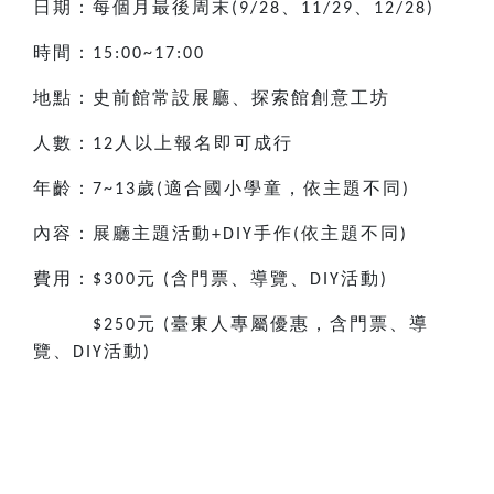
日期：每個月最後周末
、
、
(9/28
11/29
12/28)
時間：
15:00~17:00
地點：史前館常設展廳、探索館創意工坊
人數：
人以上報名即可成行
12
年齡：
歲
適合國小
學童，依主題不同
7~13
(
)
內容：展廳主題活動
手作
依主題不同
+DIY
(
)
費用：
元
含門票、導覽、
活動
$300
(
DIY
)
元
臺東人專屬優惠，含門票、導
$250
(
覽、
活動
DIY
)