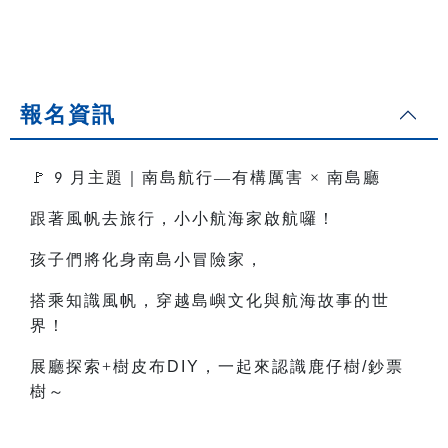
報名資訊
🚩
月主題｜南島航行—有構厲害
×
南島廳
9
跟著風帆去旅行，小小航海家啟航囉！
孩子們將化身南島小冒險家，
搭乘知識風帆，穿越島嶼文化與航海故事的世
界！
展廳探索+樹皮布
DIY
，一起來認識鹿仔樹
/
鈔票
樹～