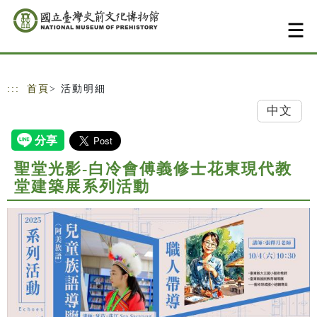
跳到主要內容
網站導覽
:::
首頁
> 活動明細
中文
聖堂光影-白冷會傅義修士花東現代教
堂建築展系列活動