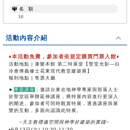
名 額
30
活動內容介紹
♦本活動免費，參加者依規定購買門票入館♦
活動地點 | 康樂本館 第二特展室【聖堂光影—白
冷會傅義修士花東現代教堂建築展】
報到地點 | 售票大廳
►
專題講座
：邀請台東在地神學專家與部落人士
於聖堂區舉辦延伸講座，將特展內容進行更深入
的闡述。參加者可同時觀賞特展，透過講座與展
覽的互動，多面向認識此特展。
~天主教禮儀空間與神學於建築的實踐~
•
9月13日(六) 10:30-11:30