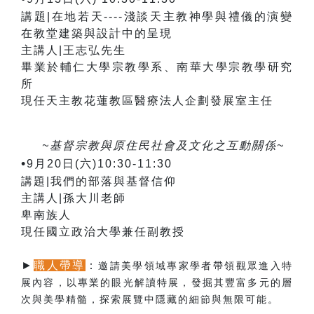
講題|在地若天----淺談天主教神學與禮儀的演變
在教堂建築與設計中的呈現
主講人|王志弘先生
畢業於輔仁大學宗教學系、南華大學宗教學研究
所
現任天主教花蓮教區醫療法人企劃發展室主任
~基督宗教與原住民社會及文化之互動關係~
•
9月20日(六)10:30-11:30
講題|我們的部落與基督信仰
主講人|孫大川老師
卑南族人
現任國立政治大學
兼任副教授
►
職人帶導
：
邀請美學領域專家學者帶領觀眾進入特
展內容，以專業的眼光解讀特展，發掘其豐富多元的層
次與美學精髓，探索展覽中隱藏的細節與無限可能。