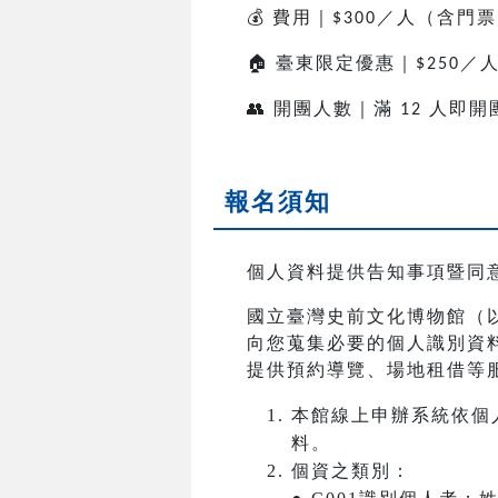
💰
費用｜
／人（含門票
$300
🏠
臺東限定優惠｜
／
$250
👥
開團人數｜滿
人即開
12
報名須知
個人資料提供告知事項暨同
國立臺灣史前文化博物館（
向您蒐集必要的個人識別資
提供預約導覽、場地租借等
本館線上申辦系統依個
料。
個資之類別：