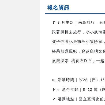
報名資訊
🚩
月主題｜南島航行—有
9
跟著風帆去旅行，小小航海
孩子們將化身南島小冒險家
搭乘知識風帆，穿越島嶼文
展廳探索+樹皮布
DIY
，一起
📅
活動時間｜
（日）
9/28
15
👧👦
適合年齡｜
–
歲（
8
12
📍
活動地點｜國立臺灣史前