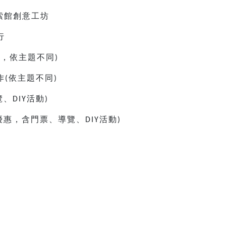
索館創意工坊
行
童，依主題不同
)
作
依主題不同
(
)
覽、
活動
DIY
)
優惠，含門票、導覽、
活動
DIY
)