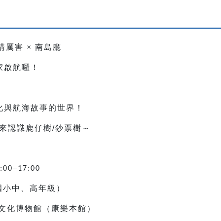
構厲害
×
南島廳
家啟航囉！
，
化與航海故事的世界！
來認識鹿仔樹
/
鈔票樹～
–
:00
17:00
國小中、高年級）
文化博物館（康樂本館）