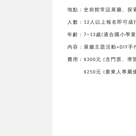
地點：史前館常設展廳、探
人數：
人以上報名即可成
12
年齡：
歲
適合國小
學
7~13
(
內容：展廳主題活動
手
+DIY
費用：
元
含門票、導
$300
(
元
臺東人專屬
$250
(