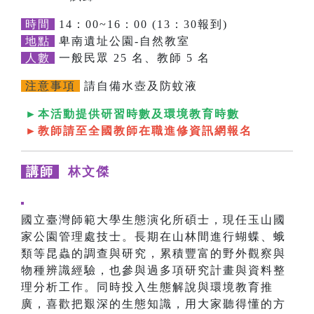
時間
14：00~16：00 (13：30報到)
地點
卑南遺址公園-自然教室
人數
一般民眾 25 名、教師 5 名
注意事項
請自備水壺及防蚊液
►本活動提供研習時數及環境教育時數
►教師請至全國教師在職進修資訊網報名
講師
林文傑
國立臺灣師範大學生態演化所碩士，現任玉山國
家公園管理處技士。長期在山林間進行蝴蝶、蛾
類等昆蟲的調查與研究，累積豐富的野外觀察與
物種辨識經驗，也參與過多項研究計畫與資料整
理分析工作。同時投入生態解說與環境教育推
廣，喜歡把艱深的生態知識，用大家聽得懂的方