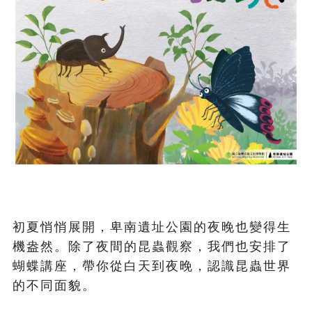
初夏悄悄展開，卑南遺址公園的夜晚也變得生
機盎然。除了夜間的昆蟲觀察，我們也安排了
蝴蝶講座，帶你從白天到夜晚，認識昆蟲世界
的不同面貌。