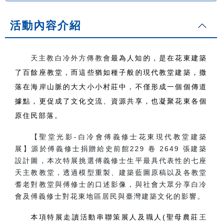
活動內容介紹
天主教白冷外方傳教會
最為人知的，是在花東建築
了百餘座教堂，而這些猶如種子般的現代教堂建築，撒
落在海岸山脈的大大小小村莊中，不僅形成一個個傳道
據點，更促成了文化交流、資源共享，也凝聚花東各個
原住民部落。
【聖堂光影-白冷會傅義修士花東現代教堂建築
展】源於傅義修士捐贈給史前館229 卷 2649 張建築
設計圖，本次特展挑選傅義修士生平最具代表性的七座
天主教教堂，透過模型重製、建築藍圖原稿以及各教堂
耆老對教堂與傅修士的口述影像，與社會大眾分享白冷
會及傅義修士對花東地區居民與臺灣建築文化的影響。
本項特展走讀活動串聯策展人及職人(聖母農莊
王