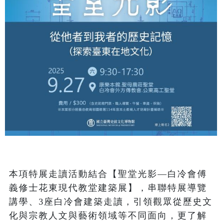
本項特展走讀活動結合【聖堂光影—白冷會傅
義修士花東現代教堂建築展】，串聯特展導覽
講學、3座白冷會建築走讀，引領觀眾從歷史文
化與宗教人文與藝術領域等不同面向，更了解