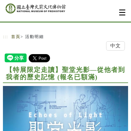
跳到主要內容
網站導覽
:::
首頁
> 活動明細
中文
【特展限定走讀】聖堂光影—從他者到
我者的歷史記憶 (報名已額滿)