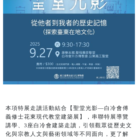
本項特展走讀活動結合【聖堂光影—白冷會傅
義修士花東現代教堂建築展】，串聯特展導覽
講學、3座白冷會建築走讀，引領觀眾從歷史文
化與宗教人文與藝術領域等不同面向，更了解