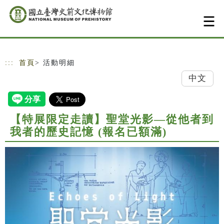
跳到主要內容
網站導覽
:::
首頁
> 活動明細
中文
【特展限定走讀】聖堂光影—從他者到
我者的歷史記憶 (報名已額滿)