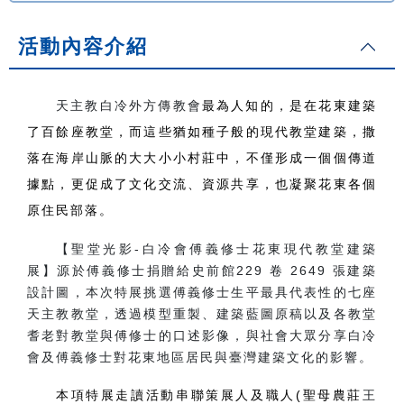
活動內容介紹
天主教白冷外方傳教會
最為人知的，是在花東建築
了百餘座教堂，而這些猶如種子般的現代教堂建築，撒
落在海岸山脈的大大小小村莊中，不僅形成一個個傳道
據點，更促成了文化交流、資源共享，也凝聚花東各個
原住民部落。
【聖堂光影-白冷會傅義修士花東現代教堂建築
展】源於傅義修士捐贈給史前館229 卷 2649 張建築
設計圖，本次特展挑選傅義修士生平最具代表性的七座
天主教教堂，透過模型重製、建築藍圖原稿以及各教堂
耆老對教堂與傅修士的口述影像，與社會大眾分享白冷
會及傅義修士對花東地區居民與臺灣建築文化的影響。
本項特展走讀活動串聯策展人及職人(聖母農莊
王