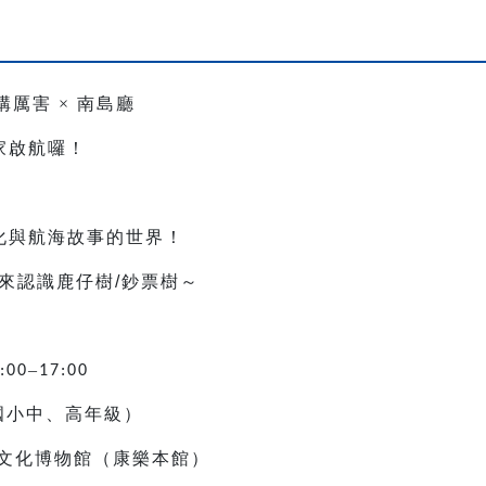
構厲害
×
南島廳
家啟航囉！
，
化與航海故事的世界！
來認識鹿仔樹
/
鈔票樹～
–
:00
17:00
國小中、高年級）
文化博物館（康樂本館）