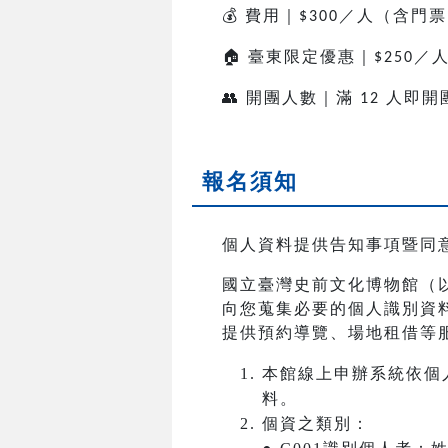
💰
費用｜
／人（含門票
$300
🏠
臺東限定優惠｜
／
$250
👥
開團人數｜滿
人即開
12
報名須知
個人資料提供告知事項暨同
國立臺灣史前文化博物館（
向您蒐集必要的個人識別資
提供預約導覽、場地租借等
本館線上申辦系統依個
料。
個資之類別：