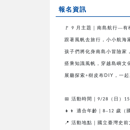
報名資訊
🚩
月主題｜南島航行—有
9
跟著風帆去旅行，小小航海
孩子們將化身南島小冒險家
搭乘知識風帆，穿越島嶼文
展廳探索+樹皮布
DIY
，一起
📅
活動時間｜
（日）
9/28
15
👧👦
適合年齡｜
–
歲（
8
12
📍
活動地點｜國立臺灣史前