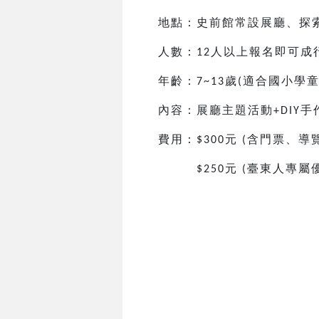
地點：史前館常設展廳、探
人數：
人以上報名即可成
12
年齡：
歲
適合國小
學
7~13
(
內容：展廳主題活動
手
+DIY
費用：
元
含門票、導
$300
(
元
臺東人專屬
$250
(