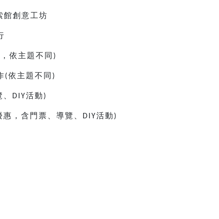
索館創意工坊
行
童，依主題不同
)
作
依主題不同
(
)
覽、
活動
DIY
)
優惠，含門票、導覽、
活動
DIY
)