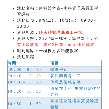
活動名稱：南科與考古–南科管理局員工學
習課程
活動日期
：9/9(二) 、10/1(三) 09:00～
13:00
參與對象：
限南科管理局員工報名
參與人數：25人/每一梯次，額滿為止，
如
有正取取消，將於2日前e-mail通知備取
報到地點：一樓後方多功能教室
活動流程
時間
項目
09：00 – 09：10
學員報到
09：10 – 10：10
參觀南科考古館
10：10 – 10：20
休息及茶敘交流
遺址在南科–史前與當代的
10：20 – 10：50
共存
園區遺址巡禮與實境解謎
10：50 – 11：50
體驗