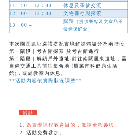
11：50 – 12：00
休息及茶敘交流
12：00 – 13：00
文物保存與探索
賦歸
（提供餐點及文宣品不
13：00 –
鏽鋼保鮮盒）
本次園區遺址巡禮搭配實境解謎體驗分為兩階段
第一階段｜考古館探索-於考古館進行
第二階段｜解鎖戶外遺址-前往南關里東遺址，需
自備交通工具前往集合地 (鷹萬南科健康生活
館)，或於教室內休息。
**活動內容依實際狀況調整**
備註
為實現課程教育目的，敬請全程參與。
活動免
費參
加。