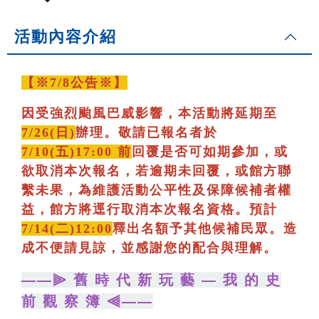
活動內容介紹
【※7/8公告※】
因受強烈颱風巴威影響，本活動將延期至
7/26(日)
辦理。敬請已報名者於
7/10(五)17:00 前
回覆是否可如期參加，或
欲取消本次報名，若逾期未回覆，或館方聯
繫未果，為維護活動公平性及保障候補者權
益，館方將逕行取消本次報名資格。預計
7/14(二)12:00
釋出名額予其他候補民眾。造
成不便請見諒，並感謝您的配合與理解。
——⫸ 舊 時 代 新 玩 藝 — 我 的 史
前 觀 察 簿 ⫷——