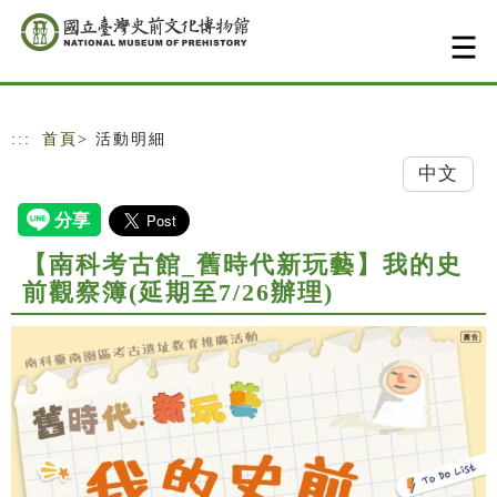
跳到主要內容
網站導覽
:::
首頁
> 活動明細
中文
【南科考古館_舊時代新玩藝】我的史
前觀察簿(延期至7/26辦理)