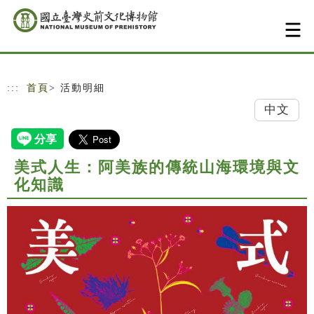
跳到主要內容
網站導覽
:::
首頁
> 活動明細
中文
美式人生：阿美族的傳統山海環境與文
化知識