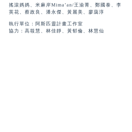
搖滾媽媽、米麻岸Mima’an/王渝菁、鄭國泰、李
英花、蔡政良、潘永傑、黃麗美、廖藹淳
執行單位：阿斯匹靈計畫工作室
協力：高筱慧、林佳靜、黃郁倫、林慧仙