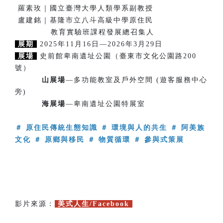
羅素玫｜國立臺灣大學人類學系副教授
盧建銘｜基隆市立八斗高級中學原住民
教育實驗班課程發展總召集人
展期
2025年11月16日—2026年3月29日
展場
史前館卑南遺址公園（臺東市文化公園路200
號）
山展場
—多功能教室及戶外空間 (遊客服務中心
旁)
海展場
—卑南遺址公園特展室
＃ 原住民傳統生態知識 ＃ 環境與人的共生 ＃ 阿美族
文化 ＃ 原鄉與移民 ＃ 物質循環 ＃ 參與式策展
影片來源：
美式人生/Facebook