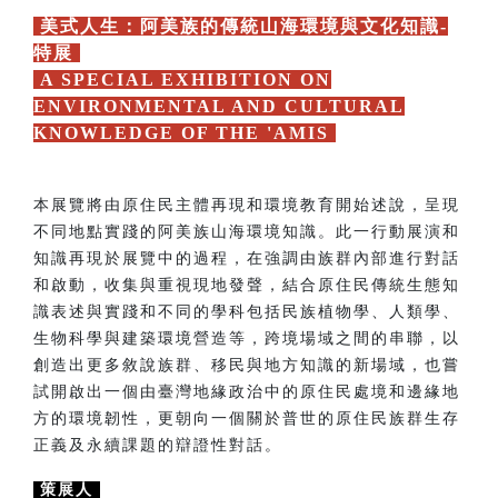
美式人生：阿美族的傳統山海環境與文化知識-
特展
A SPECIAL EXHIBITION ON
ENVIRONMENTAL AND CULTURAL
KNOWLEDGE OF THE 'AMIS
本展覽將由原住民主體再現和環境教育開始述說，呈現
不同地點實踐的阿美族山海環境知識。此一行動展演和
知識再現於展覽中的過程，在強調由族群內部進行對話
和啟動，收集與重視現地發聲，結合原住民傳統生態知
識表述與實踐和不同的學科包括民族植物學、人類學、
生物科學與建築環境營造等，跨境場域之間的串聯，以
創造出更多敘說族群、移民與地方知識的新場域，也嘗
試開啟出一個由臺灣地緣政治中的原住民處境和邊緣地
方的環境韌性，更朝向一個關於普世的原住民族群生存
正義及永續課題的辯證性對話。
策展人