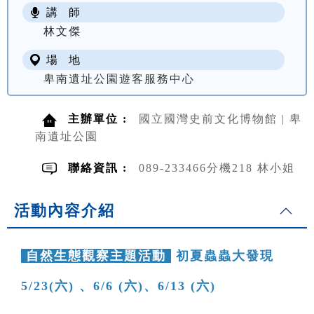
講 師
NT$ 100
林文傑
場 地
卑南遺址公園遊客服務中心
主辦單位 :
國立國灣史前文化博物館 | 卑
南遺址公園
聯絡資訊 :
089-233466分機218 林小姐
活動內容介紹
自然生態觀察主題活動
初夏蟲蟲大發現
5/23(六) 、6/6 (六)、6/13 (六)