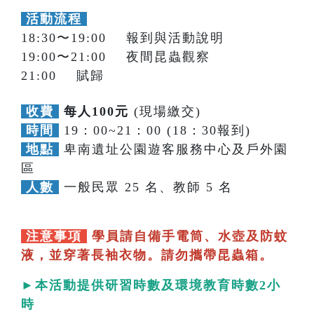
活動流程
18:30〜19:00 報到與活動說明
19:00〜21:00 夜間昆蟲觀察
21:00 賦歸
收費
每人100元
(現場繳交)
時間
19：00~21：00 (18：30報到)
地點
卑南遺址公園遊客服務中心及戶外園
區
人數
一般民眾 25 名、教師 5 名
注意事項
學員請自備手電筒、水壺及防蚊
液，並穿著長袖衣物。請勿攜帶昆蟲箱。
►本活動提供研習時數及環境教育時數2小
時