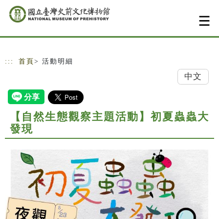
跳到主要內容
網站導覽
:::
首頁
> 活動明細
中文
【自然生態觀察主題活動】初夏蟲蟲大
發現