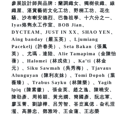
參展設計師與品牌：蘭調織女、獨樹依織、線
織屋、湛賞藝術文化工坊、野桐工坊、花生
騷、沙布喇安德烈、巴魯祖孥、十六分之一、
Iyas烙雋永工作室、BOB Jian、
DYCTEAM、JUST IN XX、SHAO YEN、
Aing banday（嚴玉英）、Ljumiang
Pacekelj（許春美）、Seta Bakan（張鳳
英）、尤瑪．達陸、Alie Tamapima（金陳怡
蒨）、Halomei（林戎依）、Ka’ti（林金
元）、Siku Sawmah（吳秀梅）、Tjavaus
Alunguyan（陳利友妹）、Tomi Dopoh（葉
薇臻）、Trabus Sayku（林陳樂）、Yagih
lpiq（陳素徽）、張金英、趙之逸、陳曉安、
陳劭彥、周裕穎、黃光嫻、簡國彥、阮志軍、
廖玉菁、劉諺樺、呂芳智、峇岦嵐偲．旮札涅
灆、高勝忠、鄧雅玲、王金蓮、王志榮