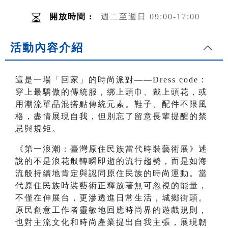
開放時間 :
週二至週日 09:00-17:00
活動內容介紹
這是一場「回家」的時尚派對——Dress code：
穿上最驕傲的傳統服，綁上頭巾、戴上頭花，或
用潮流單品混搭點傳統元素。鞋子、配件不限風
格，盡情展現自我，但別忘了留意長輩提醒的禁
忌與規矩。
《第一浪潮：臺灣原住民族當代時裝藝術展》述
說的不是浪花般轉瞬即逝的流行趨勢，而是如海
流般持續地肯定與認同原住民族的時尚運動。當
代原住民族時裝藝術正釋放著無可忽視的能量，
不僅在伸展台，更滲透進日常生活，城鄉街頭。
原民創意工作者靈敏地回應時尚界的遊戲規則，
也對主流文化和時尚產業提出自我主張，展現韌