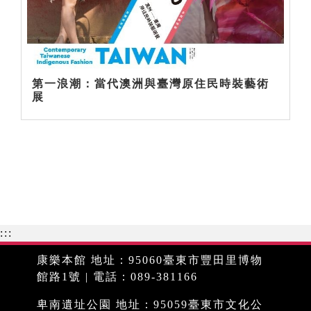
第一浪潮：當代澳洲與臺灣原住民時裝藝術
展
:::
康樂本館 地址：95060臺東市豐田里博物
館路1號 | 電話：089-381166
卑南遺址公園 地址：95059臺東市文化公