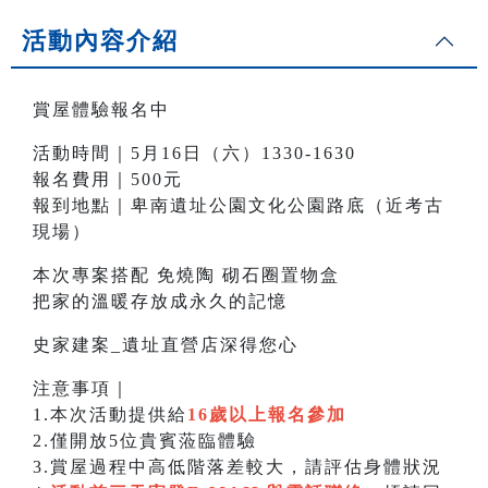
活動內容介紹
賞屋體驗報名中
活動時間｜5月16日（六）1330-1630
報名費用｜500元
報到地點｜卑南遺址公園文化公園路底（近考古
現場）
本次專案搭配 免燒陶 砌石圈置物盒
把家的溫暖存放成永久的記憶
史家建案_遺址直營店深得您心
注意事項｜
1.本次活動提供給
16歲以上報名參加
2.僅開放5位貴賓蒞臨體驗
3.賞屋過程中高低階落差較大，請評估身體狀況