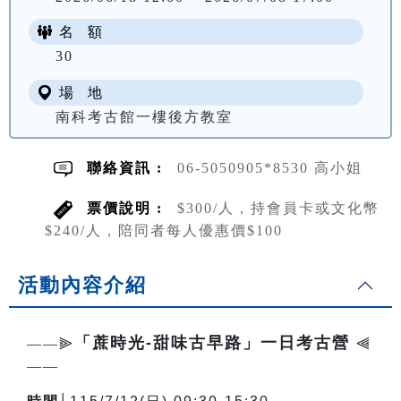
名 額
NT$ 300
30
場 地
南科考古館一樓後方教室
聯絡資訊 :
06-5050905*8530 高小姐
票價說明 :
$300/人，持會員卡或文化幣
$240/人，陪同者每人優惠價$100
活動內容介紹
「蔗時光-甜味古早路」一日考古營
——⫸
⫷
——