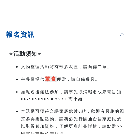
報名資訊
⭐️
活動須知
⭐️
文物整理活動將有較多灰塵，請自備口罩。
葷食
午餐僅提供
便當，請自備餐具。
如報名後無法參加，請事先取消報名或來電告知
06-5050905＃8530 高小姐
本活動可獲得台語家庭點數5點，歡迎有興趣的觀
眾參與集點活動。請務必先行開通台語家庭帳號
以取得參加資格，了解更多計畫詳情，請點選>>
國家語言數位資源網