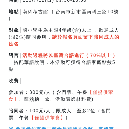
時間│
115/7/12(日) 09:30-15:30
地點│
南科考古館 ( 台南市新市區南科三路10號
)
對象│
國小學生為主限4年級(含)以上 ，
歡迎成人
(限2位)陪同參與，
請於報名頁面留下陪同成人的
姓名
語言│
活動過程將以臺灣台語進行 ( 70%以上 )
，搭配華語說明，
本活動可獲得台語家庭點數5
點
收費│
參加者：300元/人 ( 含門票、午餐
【僅提供葷
食】
、龍鬚糖一盒、活動講師材料費)
陪同者：100元/人，限成人，至多2位（含門
票、午餐
【僅提供葷食】
)