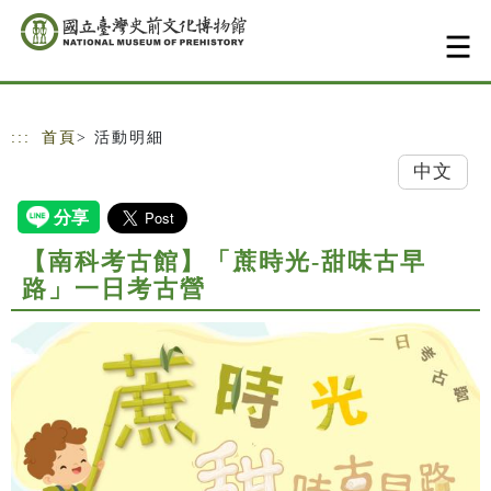
跳到主要內容
網站導覽
:::
首頁
> 活動明細
中文
【南科考古館】「蔗時光-甜味古早
路」一日考古營