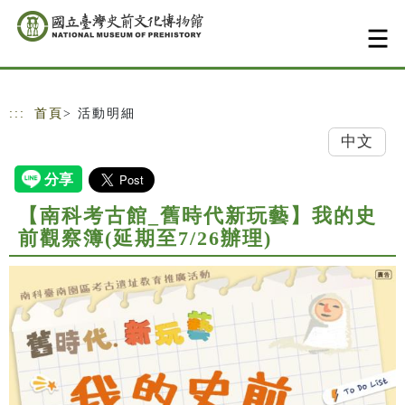
跳到主要內容
網站導覽
:::
首頁
> 活動明細
中文
【南科考古館_舊時代新玩藝】我的史
前觀察簿(延期至7/26辦理)