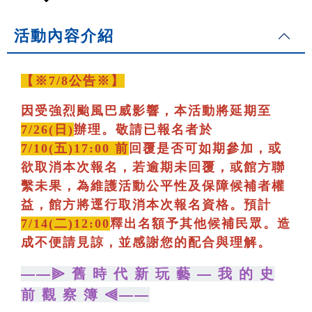
活動內容介紹
【※7/8公告※】
因受強烈颱風巴威影響，本活動將延期至
7/26(日)
辦理。敬請已報名者於
7/10(五)17:00 前
回覆是否可如期參加，或
欲取消本次報名，若逾期未回覆，或館方聯
繫未果，為維護活動公平性及保障候補者權
益，館方將逕行取消本次報名資格。預計
7/14(二)12:00
釋出名額予其他候補民眾。造
成不便請見諒，並感謝您的配合與理解。
——⫸ 舊 時 代 新 玩 藝 — 我 的 史
前 觀 察 簿 ⫷——