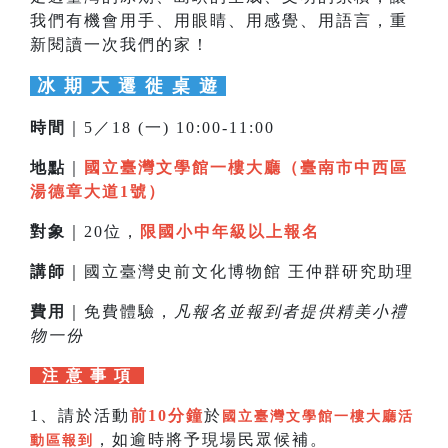
我們有機會用手、用眼睛、用感覺、用語言，重
新閱讀一次我們的家！
冰 期 大 遷 徙 桌 遊
時間
｜5／18 (一) 10:00-11:00
地點
｜
國立臺灣文學館一樓大廳（臺南市中西區
湯德章大道1號）
對象
｜20位，
限國小中年級以上報名
講師
｜國立臺灣史前文化博物館 王仲群研究助理
費用
｜免費體驗，
凡報名並報到者提供精美小禮
物一份
注 意 事 項
1、請於活動
前10分鐘
於
國立臺灣文學館一樓大廳活
，如逾時將予現場民眾候補。
動區報到