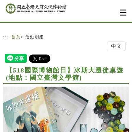
跳到主要內容
網站導覽
:::
首頁
> 活動明細
中文
【518國際博物館日】冰期大遷徙桌遊
(地點：國立臺灣文學館)