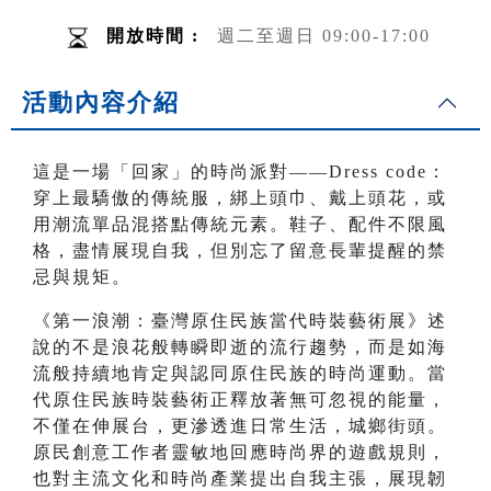
開放時間 :
週二至週日 09:00-17:00
活動內容介紹
這是一場「回家」的時尚派對——Dress code：
穿上最驕傲的傳統服，綁上頭巾、戴上頭花，或
用潮流單品混搭點傳統元素。鞋子、配件不限風
格，盡情展現自我，但別忘了留意長輩提醒的禁
忌與規矩。
《第一浪潮：臺灣原住民族當代時裝藝術展》述
說的不是浪花般轉瞬即逝的流行趨勢，而是如海
流般持續地肯定與認同原住民族的時尚運動。當
代原住民族時裝藝術正釋放著無可忽視的能量，
不僅在伸展台，更滲透進日常生活，城鄉街頭。
原民創意工作者靈敏地回應時尚界的遊戲規則，
也對主流文化和時尚產業提出自我主張，展現韌