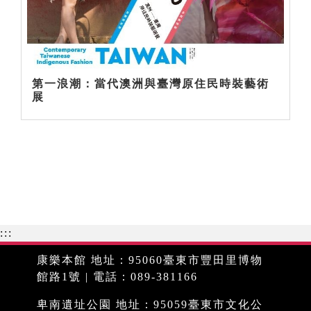
第一浪潮：當代澳洲與臺灣原住民時裝藝術
展
:::
康樂本館 地址：95060臺東市豐田里博物
館路1號 | 電話：089-381166
卑南遺址公園 地址：95059臺東市文化公