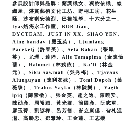
參展設計師與品牌：蘭調織女、獨樹依織、線
織屋、湛賞藝術文化工坊、野桐工坊、花生
騷、沙布喇安德烈、巴魯祖孥、十六分之一、
Iyas烙雋永工作室、BOB Jian、
DYCTEAM、JUST IN XX、SHAO YEN、
Aing banday（嚴玉英）、Ljumiang
Pacekelj（許春美）、Seta Bakan（張鳳
英）、尤瑪．達陸、Alie Tamapima（金陳怡
蒨）、Halomei（林戎依）、Ka’ti（林金
元）、Siku Sawmah（吳秀梅）、Tjavaus
Alunguyan（陳利友妹）、Tomi Dopoh（葉
薇臻）、Trabus Sayku（林陳樂）、Yagih
lpiq（陳素徽）、張金英、趙之逸、陳曉安、
陳劭彥、周裕穎、黃光嫻、簡國彥、阮志軍、
廖玉菁、劉諺樺、呂芳智、峇岦嵐偲．旮札涅
灆、高勝忠、鄧雅玲、王金蓮、王志榮