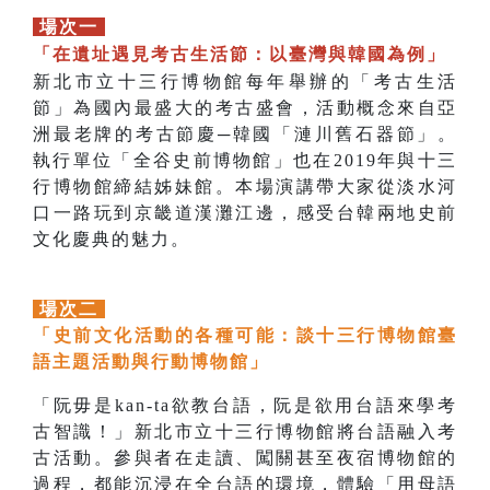
場次一
「在遺址遇見考古生活節：以臺灣與韓國為例」
新北市立十三行博物館每年舉辦的「考古生活
節」為國內最盛大的考古盛會，活動概念來自亞
洲最老牌的考古節慶─韓國「漣川舊石器節」。
執行單位「全谷史前博物館」也在2019年與十三
行博物館締結姊妹館。本場演講帶大家從淡水河
口一路玩到京畿道漢灘江邊，感受台韓兩地史前
文化慶典的魅力。
場次二
「史前文化活動的各種可能：談十三行博物館臺
語主題活動與行動博物館」
「阮毋是kan-ta欲教台語，阮是欲用台語來學考
古智識！」新北市立十三行博物館將台語融入考
古活動。參與者在走讀、闖關甚至夜宿博物館的
過程，都能沉浸在全台語的環境，體驗「用母語