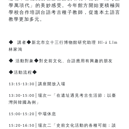
學萬項代」的美妙感受。今年館方開始更積極與
學校合作培訓台語考古種子教師，促進本土語言
教學更加多元。
◆
◆
講者
新北市立十三行博物館研究助理 Hî-á Lîm
林家鴻
◆
◆
活動對象
對史前文化、台語應用有興趣的朋友
◆
◆
活動流程
│講座開放入場
13:15-13:30
│場次一「在遺址遇見考古生活節：以臺
13:30-15:00
灣與韓國為例」
│中場休息
15:00-15:20
│場次二「史前文化活動的各種可能：談
15:20-16:50