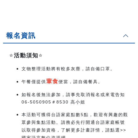
報名資訊
⭐️
活動須知
⭐️
文物整理活動將有較多灰塵，請自備口罩。
葷食
午餐僅提供
便當，請自備餐具。
如報名後無法參加，請事先取消報名或來電告知
06-5050905＃8530 高小姐
本活動可獲得台語家庭點數5點，歡迎有興趣的觀
眾參與集點活動。請務必先行開通台語家庭帳號
以取得參加資格，了解更多計畫詳情，請點選>>
國家語言數位資源網