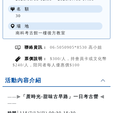
名 額
NT$ 300
30
場 地
南科考古館一樓後方教室
聯絡資訊 :
06-5050905*8530 高小姐
票價說明 :
$300/人，持會員卡或文化幣
$240/人，陪同者每人優惠價$100
活動內容介紹
「蔗時光-甜味古早路」一日考古營
——⫸
⫷
——