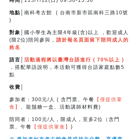
時間│
115/7/12(日) 09:30-15:30
地點│
南科考古館 ( 台南市新市區南科三路10號
)
對象│
國小學生為主限4年級(含)以上 ，
歡迎成人
(限2位)陪同參與，
請於報名頁面留下陪同成人的
姓名
語言│
活動過程將以臺灣台語進行 ( 70%以上 )
，搭配華語說明，
本活動可獲得台語家庭點數5
點
收費│
參加者：300元/人 ( 含門票、午餐
【僅提供葷
食】
、龍鬚糖一盒、活動講師材料費)
陪同者：100元/人，限成人，至多2位（含門
票、午餐
【僅提供葷食】
)