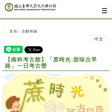
跳到主要內容
網站導覽
:::
首頁
> 活動明細
中文
【南科考古館】「蔗時光-甜味古早
路」一日考古營