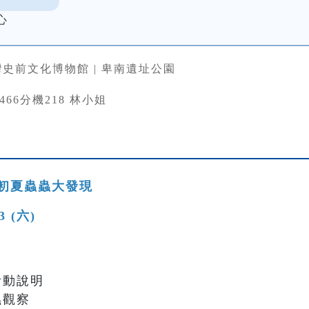
心
史前文化博物館 | 卑南遺址公園
33466分機218 林小姐
初夏蟲蟲大發現
13 (六)
與活動說明
蟲觀察