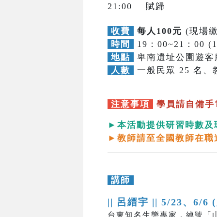
21:00 賦歸
收費
每人100元
(現場繳
時間
19：00~21：00 (
地點
卑南遺址公園遊客
人數
一般民眾 25 名、教
注意事項
學員請自備手
►本活動提供研習時數及
►教師請至全國教師在職
講師
|| 呂縉宇 ||
5/23、6/6 
台東知名生態專家，綽號「