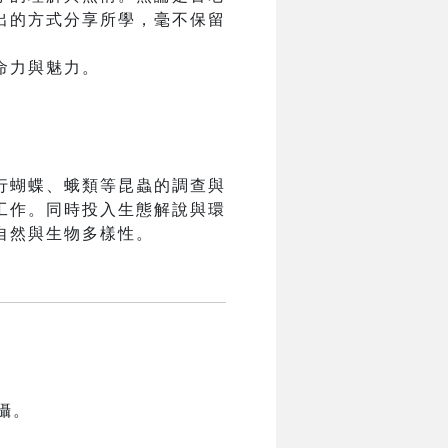
出的方式分享所學，毫不保留
命力與魅力。
行蝴蝶、蛾類等昆蟲的調查與
工作。同時投入生態解說與環
自然與生物多樣性。
攝。