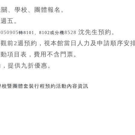
機關、學校、團體
報名。
至
週五。
沈先生
預約。
5050905
8528
轉8101、8102或分機
參觀前
2
週預約，視本館當日人力及申請順序安
活動項目表，費用不含
門票。
動，提供九折
優惠
。