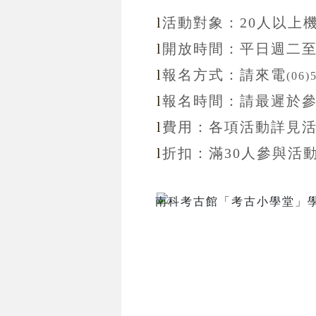
l
活動對象：20
人以上
l
開放
時間：
平日週二
l
報名方式：
請來電
(06)
l
報名
時間：
請最遲於
l
費用：各項活動詳見
l
折扣
：滿30
人參與活