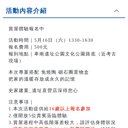
活動內容介紹
賞屋體驗報名中
活動時間｜5月16日（六）1330-1630
報名費用｜500元
報到地點｜卑南遺址公園文化公園路底（近考古
現場）
本次專案搭配 免燒陶 砌石圈置物盒
把家的溫暖存放成永久的記憶
史家建案_遺址直營店深得您心
注意事項｜
1.本次活動提供給
16歲以上報名參加
2.僅開放5位貴賓蒞臨體驗
3.賞屋過程中高低階落差較大，請評估身體狀況