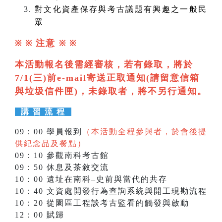
對文化資產保存與考古議題有興趣之一般民
眾
注意
※ ※
※
※
本活動報名後需經審核，若有錄取，將於
7/1(三)前e-mail寄送正取通知(請留意信箱
與垃圾信件匣)，未錄取者，將不另行通知。
講 習 流 程
09：00 學員報到
（本活動全程參與者，於會後提
供紀念品及餐點）
09：10 參觀南科考古館
09：50 休息及茶敘交流
10：00 遺址在南科–史前與當代的共存
10：40 文資處開發行為查詢系統與開工現勘流程
10：20 從園區工程談考古監看的觸發與啟動
12：00 賦歸