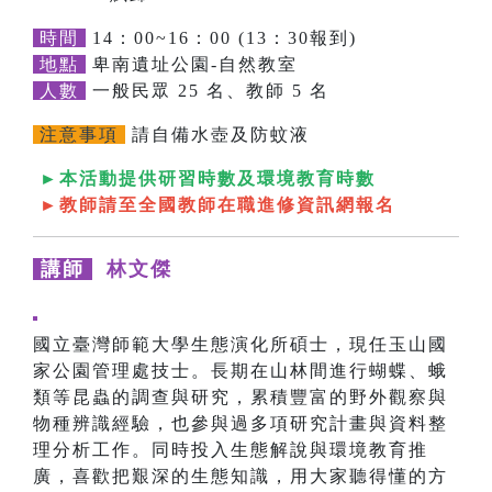
時間
14：00~16：00 (13：30報到)
地點
卑南遺址公園-自然教室
人數
一般民眾 25 名、教師 5 名
注意事項
請自備水壺及防蚊液
►本活動提供研習時數及環境教育時數
►教師請至全國教師在職進修資訊網報名
講師
林文傑
國立臺灣師範大學生態演化所碩士，現任玉山國
家公園管理處技士。長期在山林間進行蝴蝶、蛾
類等昆蟲的調查與研究，累積豐富的野外觀察與
物種辨識經驗，也參與過多項研究計畫與資料整
理分析工作。同時投入生態解說與環境教育推
廣，喜歡把艱深的生態知識，用大家聽得懂的方