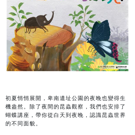
初夏悄悄展開，卑南遺址公園的夜晚也變得生
機盎然。除了夜間的昆蟲觀察，我們也安排了
蝴蝶講座，帶你從白天到夜晚，認識昆蟲世界
的不同面貌。