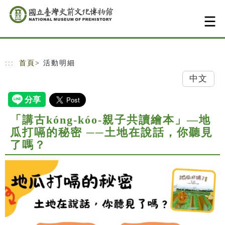
跳到主要內容
網站導覽
:::
首頁
> 活動明細
中文
「講古kóng-kóo-親子共讀繪本」—地
瓜打嗝的秘密 ──土地在說話，你聽見
了嗎？