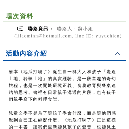
場次資料
聯絡資訊 :
聯絡人：魏小姐
(lilacminn@hotmail.com, line ID: yuyuchien)
活動內容介紹
繪本《地瓜打嗝了》誕生自一群大人和孩子「走過
土地、聆聽土地」的真實經驗。是一段童趣的奇幻
旅程，也是一次關於環境正義、食農教育與餐桌連
結的思考。書裡有日常親子溝通的片段，也有孩子
們親手寫下的料理食譜。
兒童文學不是為了讓孩子學會什麼，而是讓他們感
覺到自己正在經歷什麼。《地瓜打嗝了》正是這樣
的一本書
—
讓我們重新聽見孩子的聲音，也聽見土