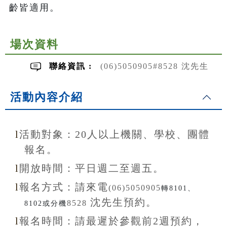
齡皆適用。
場次資料
聯絡資訊 :
(06)5050905#8528 沈先生
活動內容介紹
l
活動對象：20
人以上機關、學校、團體
報名。
l
開放
時間：
平日週二至
週五。
l
報名方式：
請來電
(06)5050905
轉8101、
沈先生
預約。
8528
8102或分機
l
報名
時間：
請最遲於參觀前
2
週預約，