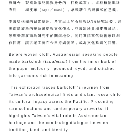
與縫合，製成象徵記憶與身分的「打樹成衣」。這種植物纖維
布料——樹皮布（tapa／masi），承載著生活與儀式的意義。
本展從構樹的日常應用、考古出土的石拍與DNA研究出發，追
溯南島族群的技藝遷徙與文化傳承，並展出珍貴樹皮布藏品，
彰顯臺灣在南島研究中的關鍵地位。同時邀請當代藝術家以創
作回應，讓古老工藝在今日持續發聲，成為文化延續的回響。
Before woven cloth, Austronesian
speaking people
made barkcloth (
tapa/masi
) from the inner bark of
the paper mulberry—pounded, dyed, and stitched
into garments rich in meaning.
This exhibition traces barkcloth’s journey from
Taiwan’s archaeological finds and plant research to
its cultural legacy across the Pacific. Presenting
rare collections and contemporary artworks, it
highlights Taiwan’s vital role in Austronesian
heritage and the continuing dialogue between
tradition, land, and identity.