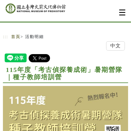
跳到主要內容
網站導覽
:::
首頁
> 活動明細
中文
115年度「考古偵探養成術」暑期營隊
｜種子教師培訓營