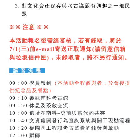
對文化資產保存與考古議題有興趣之一般民
眾
注意
※ ※
※
※
本活動報名後需經審核，若有錄取，將於
7/1(三)前e-mail寄送正取通知(請留意信箱
與垃圾信件匣)，未錄取者，將不另行通知。
講 習 流 程
09：00 學員報到
（本活動全程參與者，於會後提
供紀念品及餐點）
09：10 參觀南科考古館
09：50 休息及茶敘交流
10：00 遺址在南科–史前與當代的共存
10：40 文資處開發行為查詢系統與開工現勘流程
10：20 從園區工程談考古監看的觸發與啟動
12：00 賦歸