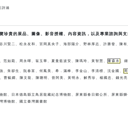
g黃詩涵
覽珍貴的展品、圖像、影音授權、內容資訊，以及專業諮詢與支
谷川賢二、松永友和、宮岡真央子、
海部陽介、
野林厚志、許勝發、陳有
、范如菀、周永暉、翁玉華、夏曼藍波安、
陳瑪玲、黃智慧、
董森永
、
強、朱卻生、阮春富、何鳳美、希．滿棒、
李金山、李清標、沈金國、
周
、曹毓嫻、陳文龍、陳聰明、曾阿
美、
黃明永、解秀珍、楊國忠、錢光亮
物館、日本德島縣立鳥居龍藏紀念博物館、
屏東縣春日鄉公所、屏東縣獅
灣博物館、國立臺灣圖書館