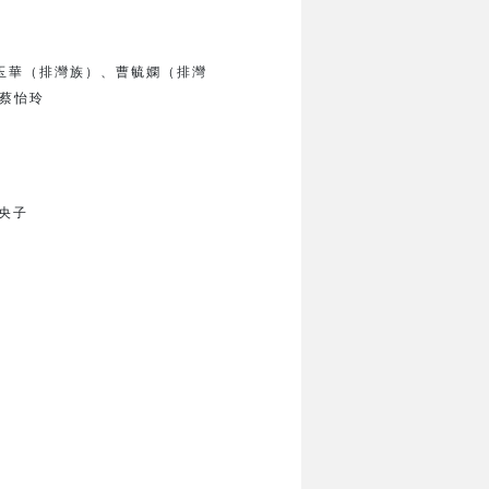
玉華（排灣族）、
曹毓嫻（排灣
蔡怡玲
央子