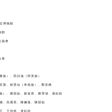
館
念博物館
物館
協會
金會
雅族）、田詩涵（阿美族）
至善、林慧仙（卑南族）、鄭安睎
族）、陳韻如、蘇嘉蓉、陳霈璿、邊鈺皓
穗、高麗英、陳姵璇、陳韻如
正、王仲群、邊鈺皓