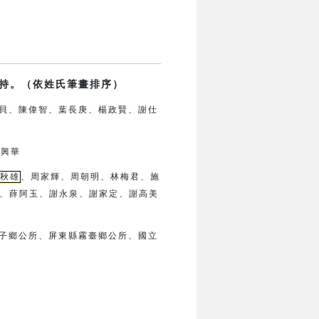
持。（依姓氏筆畫排序）
貝、陳偉智、葉長庚、楊政賢、
謝仕
鍾興華
秋雄
、周家輝、周朝明、林梅君、
施
、薛阿玉、謝永泉、謝家定、
謝高美
子鄉公所、
屏東縣霧臺鄉公所、
國立