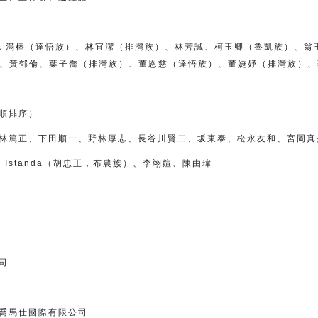
（達悟族）、林宜潔（排灣族）、
林芳誠、柯玉卿（魯凱族）、翁
、黃郁倫、
葉子喬（排灣族）、董恩慈（達悟族）、
董婕妤（排灣族）、
順排序）
林篤正、下田順一、
野林厚志、長谷川賢二、坂東泰、松永友和、宮岡真
talan Istanda（胡忠正，布農族）、李翊媗、陳由瑋
司
喬馬仕國際有限公司