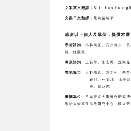
文案英文翻譯
｜Shih-Han Huan
文案日文翻譯
｜鳳氣至純平
感謝以下個人及單位，提供本展
學術諮詢
｜小林篤正、石井伸夫、長
淵、鍾國風
專業諮詢
｜王長華、朱宏恩、沈秋花
在地協力
｜
大野颯真、方文生、朱自
正順、柯文瑞、徐美賢
香、顏沐志
機關單位
｜日本東京大學總合研究博
政治大學原住民族研究中心、國立臺