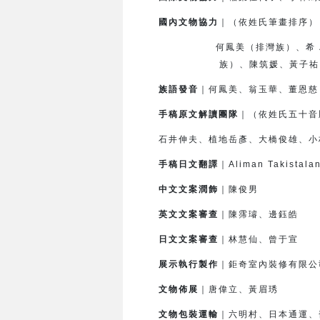
國內文物協力
｜（依姓氏筆畫排序）
何鳳美（排灣族）、希．滿棒
族）、
陳筑媛、黃子祐
族語發音
｜何鳳美、翁玉華、董恩慈
手稿原文解讀團隊
｜（依姓氏五十音
石井伸夫、植地岳彥、大橋俊雄、小
手稿日文翻譯
｜Aliman Takis
中文文案潤飾
｜陳俊男
英文文案審查
｜陳霈璿、邊鈺皓
日文文案審查
｜林慧仙、曾于宣
展示執行製作
｜鉅奇室內裝修有限公
文物佈展
｜唐偉立、黃眉琇
文物包裝運輸
｜六明村、日本通運、