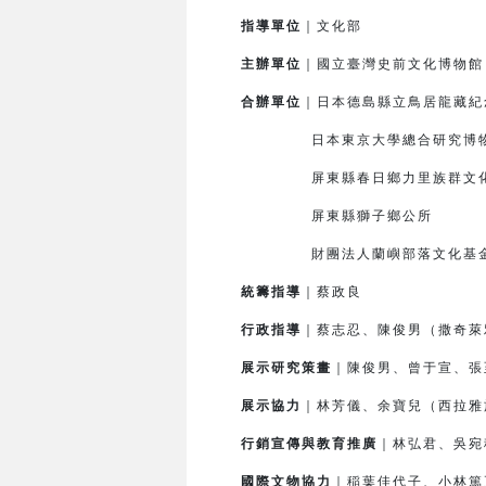
指導單位
｜文化部
主辦單位
｜國立臺灣史前文化博物
合辦單位
｜日本德島縣立鳥居龍藏紀
日本東京大學總合研究博
屏東縣春日鄉力里族群文化
屏東縣獅子鄉公所
財團法人蘭嶼部落文化基
統籌指導
｜蔡政良
行政指導
｜蔡志忍、陳俊男（撒奇萊
展示研究策畫
｜陳俊男、曾于宣、張
展示協力
｜林芳儀、余寶兒（西拉雅
行銷宣傳與教育推廣
｜林弘君、吳宛
國際文物協力
｜
稲
葉佳代子、小林篤