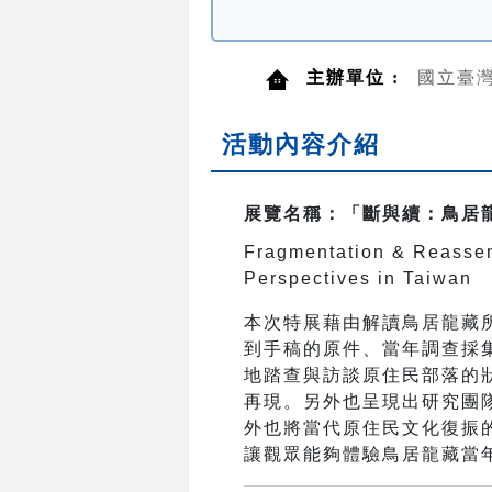
主辦單位 :
國立臺
活動內容介紹
展覽名稱：「斷與續：鳥居
Fragmentation & Reassem
Perspectives in Taiwan
本次特展藉由解讀鳥居龍藏
到手稿的原件、當年調查採
地踏查與訪談原住民部落的
再現。另外也呈現出研究團
外也將當代原住民文化復振
讓觀眾能夠體驗鳥居龍藏當