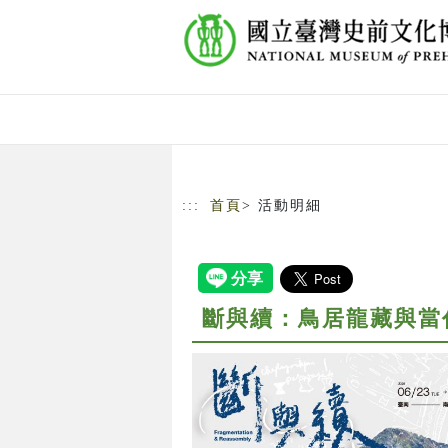
跳到主要內容
網站導覽
:::
首頁
> 活動明細
斷與續：鳥居龍藏與當