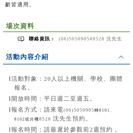
齡皆適用。
場次資料
聯絡資訊 :
(06)5050905#8528 沈先生
活動內容介紹
l
活動對象：20
人以上機關、學校、團體
報名。
l
開放
時間：
平日週二至
週五。
l
報名方式：
請來電
(06)5050905
轉8101、
沈先生
預約。
8528
8102或分機
l
報名
時間：
請最遲於參觀前
2
週預約，