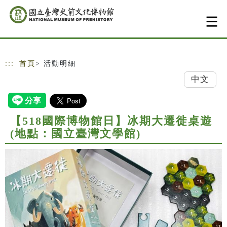
跳到主要內容
網站導覽
:::
首頁
> 活動明細
中文
【518國際博物館日】冰期大遷徙桌遊
(地點：國立臺灣文學館)