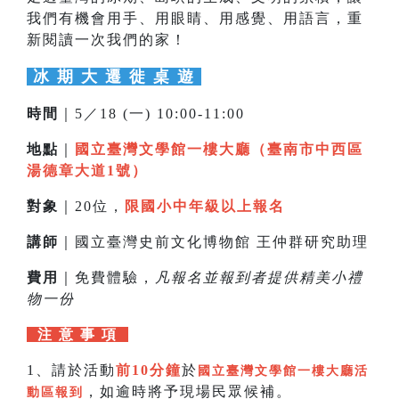
我們有機會用手、用眼睛、用感覺、用語言，重
新閱讀一次我們的家！
冰 期 大 遷 徙 桌 遊
時間
｜5／18 (一) 10:00-11:00
地點
｜
國立臺灣文學館一樓大廳（臺南市中西區
湯德章大道1號）
對象
｜20位，
限國小中年級以上報名
講師
｜國立臺灣史前文化博物館 王仲群研究助理
費用
｜免費體驗，
凡報名並報到者提供精美小禮
物一份
注 意 事 項
1、請於活動
前10分鐘
於
國立臺灣文學館一樓大廳活
，如逾時將予現場民眾候補。
動區報到