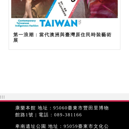
第一浪潮：當代澳洲與臺灣原住民時裝藝術
展
:::
康樂本館 地址：95060臺東市豐田里博物
館路1號 | 電話：089-381166
卑南遺址公園 地址：95059臺東市文化公