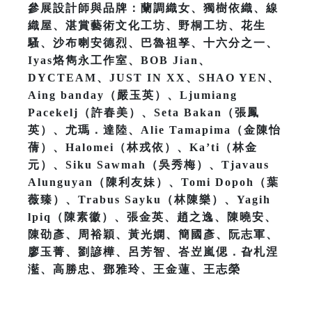
參展設計師與品牌：蘭調織女、獨樹依織、線
織屋、湛賞藝術文化工坊、野桐工坊、花生
騷、沙布喇安德烈、巴魯祖孥、十六分之一、
Iyas烙雋永工作室、BOB Jian、
DYCTEAM、JUST IN XX、SHAO YEN、
Aing banday（嚴玉英）、Ljumiang
Pacekelj（許春美）、Seta Bakan（張鳳
英）、尤瑪．達陸、Alie Tamapima（金陳怡
蒨）、Halomei（林戎依）、Ka’ti（林金
元）、Siku Sawmah（吳秀梅）、Tjavaus
Alunguyan（陳利友妹）、Tomi Dopoh（葉
薇臻）、Trabus Sayku（林陳樂）、Yagih
lpiq（陳素徽）、張金英、趙之逸、陳曉安、
陳劭彥、周裕穎、黃光嫻、簡國彥、阮志軍、
廖玉菁、劉諺樺、呂芳智、峇岦嵐偲．旮札涅
灆、高勝忠、鄧雅玲、王金蓮、王志榮