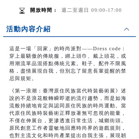
開放時間 :
週二至週日 09:00-17:00
活動內容介紹
這是一場「回家」的時尚派對——Dress code：
穿上最驕傲的傳統服，綁上頭巾、戴上頭花，或
用潮流單品混搭點傳統元素。鞋子、配件不限風
格，盡情展現自我，但別忘了留意長輩提醒的禁
忌與規矩。
《第一浪潮：臺灣原住民族當代時裝藝術展》述
說的不是浪花般轉瞬即逝的流行趨勢，而是如海
流般持續地肯定與認同原住民族的時尚運動。當
代原住民族時裝藝術正釋放著無可忽視的能量，
不僅在伸展台，更滲透進日常生活，城鄉街頭。
原民創意工作者靈敏地回應時尚界的遊戲規則，
也對主流文化和時尚產業提出自我主張，展現韌