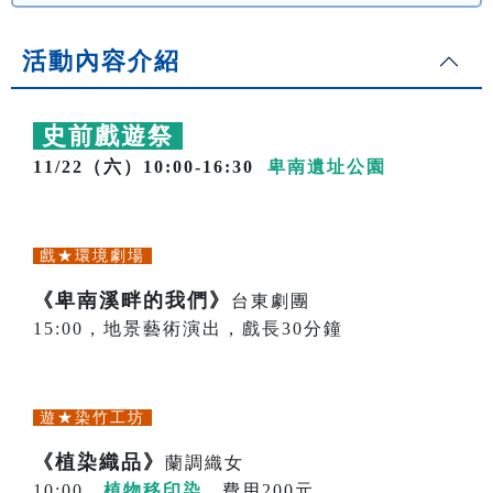
活動內容介紹
史前戲遊祭
11/22（六）10:00-16:30
卑南遺址公園
戲★環境劇場
《卑南溪畔的我們》
台東劇團
15:00，地景藝術演出，戲長30分鐘
遊★染竹工坊
《植染織品》
蘭調織女
10:00，
植物移印染
，費用200元