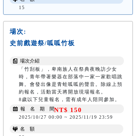
15
場次:
史前戲遊祭/呱呱竹板
場次介紹
「竹刮板」，卑南族人在祭典夜晚訪少女
時，青年帶著樂器在部落中一家一家歡唱跳
舞。會發出像是青蛙呱呱的聲音。除線上預
約報名，活動當天將開放現場報名。

8歲以下兒童報名，需有成年人陪同參加。
報 名 期 間
NT$ 150
2025/10/27 00:00 ~ 2025/11/19 23:59
名 額