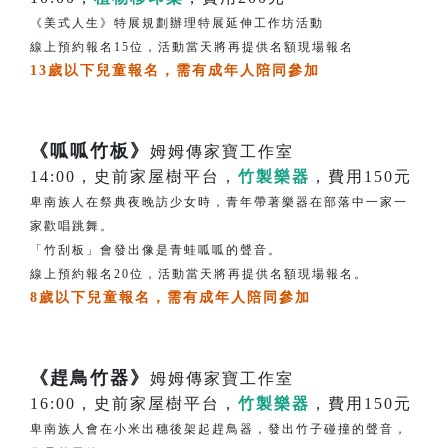
《美式人生》特展規劃辦理特展延伸工作坊活動
線上預約報名15位，活動當天將再提供名額現場報名
13歲以下兒童報名，需有成年人陪同參加
《呱呱竹板》
姆姆傳家寶工作室
14:00，史前家屋樹平台，
竹製樂器
，費用150元
卑南族人在祭典夜晚訪少女時，青年帶著樂器在部落中一家一
家歡唱跳舞。
「竹刮板」會發出像是青蛙呱呱的聲音。
線上預約報名20位，活動當天將再提供名額現場報名。
8歲以下兒童報名，需有成年人陪同參加
《趕鳥竹器》
姆姆傳家寶工作室
16:00，史前家屋樹平台，
竹製樂器
，費用150元
卑南族人會在小米出穗後架起趕鳥器，發出竹子碰撞的聲音，