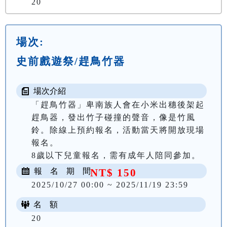
20
場次:
史前戲遊祭/趕鳥竹器
場次介紹
「趕鳥竹器」卑南族人會在小米出穗後架起
趕鳥器，發出竹子碰撞的聲音，像是竹風
鈴。除線上預約報名，活動當天將開放現場
報名。

8歲以下兒童報名，需有成年人陪同參加。
報 名 期 間
NT$ 150
2025/10/27 00:00 ~ 2025/11/19 23:59
名 額
20