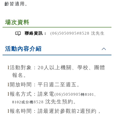
齡皆適用。
場次資料
聯絡資訊 :
(06)5050905#8528 沈先生
活動內容介紹
l
活動對象：20
人以上機關、學校、團體
報名。
l
開放
時間：
平日週二至
週五。
l
報名方式：
請來電
(06)5050905
轉8101、
沈先生
預約。
8528
8102或分機
l
報名
時間：
請最遲於參觀前
2
週預約，