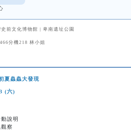
心
史前文化博物館 | 卑南遺址公園
33466分機218 林小姐
初夏蟲蟲大發現
13 (六)
與活動說明
蟲觀察