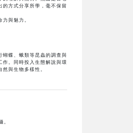
出的方式分享所學，毫不保留
命力與魅力。
行蝴蝶、蛾類等昆蟲的調查與
工作。同時投入生態解說與環
自然與生物多樣性。
攝。