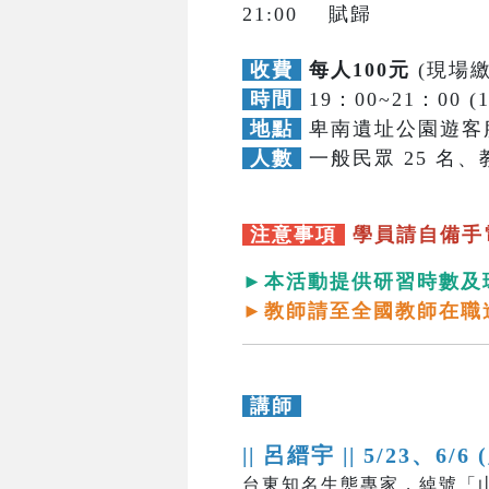
21:00 賦歸
收費
每人100元
(現場繳
時間
19：00~21：00 (
地點
卑南遺址公園遊客
人數
一般民眾 25 名、教
注意事項
學員請自備手
►本活動提供研習時數及
►教師請至全國教師在職
講師
|| 呂縉宇 ||
5/23、6/6 
台東知名生態專家，綽號「