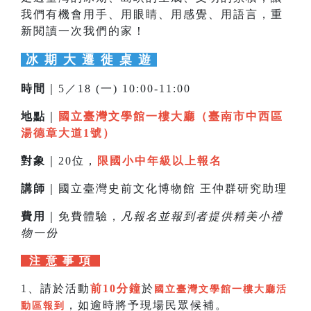
我們有機會用手、用眼睛、用感覺、用語言，重
新閱讀一次我們的家！
冰 期 大 遷 徙 桌 遊
時間
｜5／18 (一) 10:00-11:00
地點
｜
國立臺灣文學館一樓大廳（臺南市中西區
湯德章大道1號）
對象
｜20位，
限國小中年級以上報名
講師
｜國立臺灣史前文化博物館 王仲群研究助理
費用
｜免費體驗，
凡報名並報到者提供精美小禮
物一份
注 意 事 項
1、請於活動
前10分鐘
於
國立臺灣文學館一樓大廳活
，如逾時將予現場民眾候補。
動區報到