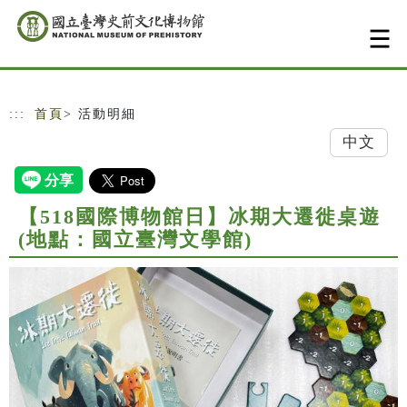
跳到主要內容
網站導覽
:::
首頁
> 活動明細
中文
【518國際博物館日】冰期大遷徙桌遊
(地點：國立臺灣文學館)