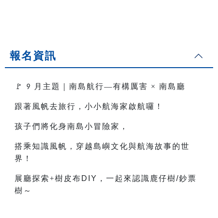
報名資訊
🚩
月主題｜南島航行—有構厲害
×
南島廳
9
跟著風帆去旅行，小小航海家啟航囉！
孩子們將化身南島小冒險家，
搭乘知識風帆，穿越島嶼文化與航海故事的世
界！
展廳探索+樹皮布
DIY
，一起來認識鹿仔樹
/
鈔票
樹～