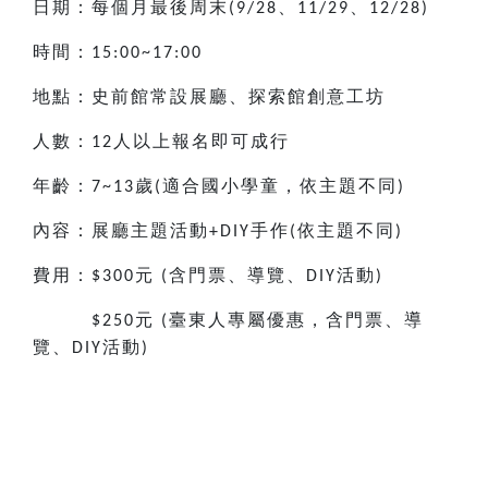
日期：每個月最後周末
、
、
(9/28
11/29
12/28)
時間：
15:00~17:00
地點：史前館常設展廳、探索館創意工坊
人數：
人以上報名即可成行
12
年齡：
歲
適合國小
學童，依主題不同
7~13
(
)
內容：展廳主題活動
手作
依主題不同
+DIY
(
)
費用：
元
含門票、導覽、
活動
$300
(
DIY
)
元
臺東人專屬優惠，含門票、導
$250
(
覽、
活動
DIY
)