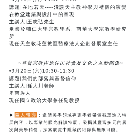
講題|在地若天----淺談天主教神學與禮儀的演變
在教堂建築與設計中的呈現
主講人|王志弘先生
畢業於輔仁大學宗教學系、南華大學宗教學研究
所
現任天主教花蓮教區醫療法人企劃發展室主任
~基督宗教與原住民社會及文化之互動關係~
•
9月20日(六)10:30-11:30
講題|我們的部落與基督信仰
主講人|孫大川老師
卑南族人
現任國立政治大學
兼任副教授
►
職人帶導
：
邀請美學領域專家學者帶領觀眾進入特
展內容，以專業的眼光解讀特展，發掘其豐富多元的層
次與美學精髓，探索展覽中隱藏的細節與無限可能。