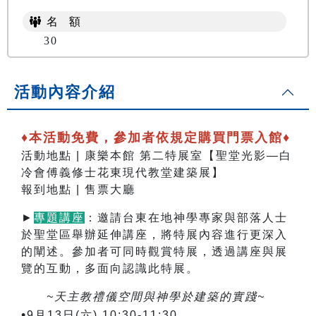
名 額
30
活動內容介紹
♦本活動免費，參加者依規定購買門票入館♦
活動地點 | 康樂本館 第二特展室【聖堂光影—白
冷會傅義修士花東現代教堂建築展】
報到地點 | 售票大廳
►
專題講座
：邀請台東在地神學專家與部落人士
於聖堂區舉辦延伸講座，將特展內容進行更深入
的闡述。參加者可同時觀賞特展，透過講座與展
覽的互動，多面向認識此特展。
~天主教禮儀空間與神學於建築的實踐~
•
9月13日(六) 10:30-11:30