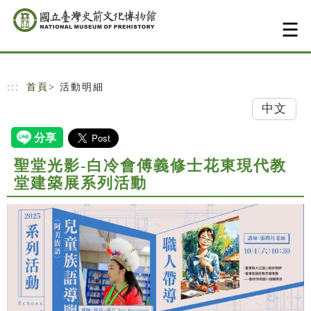
跳到主要內容
網站導覽
:::
首頁
> 活動明細
中文
聖堂光影-白冷會傅義修士花東現代教
堂建築展系列活動