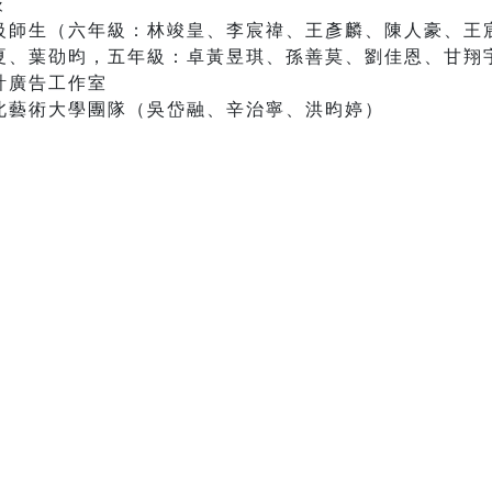
嶔
級師生（六年級：林竣皇、李宸禕、王彥麟、陳人豪、王
夏、葉劭昀，五年級：卓黃昱琪、孫善莫、劉佳恩、甘翔
計廣告工作室
北藝術大學團隊（吳岱融、辛治寧、洪昀婷）