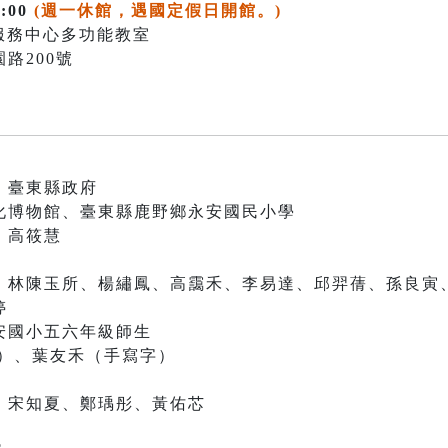
:00
(週一休館，遇國定假日開館。)
客服務中心多功能教室
路200號
、臺東縣政府
化博物館、臺東縣鹿野鄉永安國民小學
、高筱慧
、林陳玉所、楊繡鳳、高靄禾、李易達、邱羿蒨、孫良寅
婷
、永安國小五六年級師生
畫）、葉友禾（手寫字）
、宋知夏、鄭瑀彤、黃佑芯