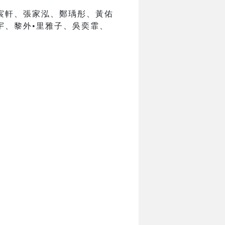
宸軒、張家泓、鄭瑀彤、黃佑
宇、黎外•里雅子、吳奕霏、