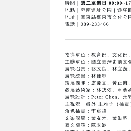
時間｜
週二至週日 09:00~17
地點｜卑南遺址公園 | 遊
地址｜臺東縣臺東市文化公園
電話｜089-233466
指導單位：教育部、文化部
主辦單位：國立臺灣史前文
展覽召集：蔡政良、林宜茂
展覽統籌：林佳靜
策展團隊：盧慶文、黃正擁
參展藝術家：林戎依、卓奕
展覽設計：Peter Chen
主視覺：黎外 里雅子（插
角色插畫：李宸禕
文案潤稿：葉友禾、葉劭昀
臺文翻譯：陳玉齡