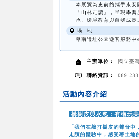
本展覽為史前館攜手永安
「山林走讀」，呈現學習
承、環境教育與自我成長
場 地
卑南遺址公園遊客服務中
主辦單位 :
國立臺
聯絡資訊 :
089-23
活動內容介紹
構樹皮與水泡：有構玩
「我們在敲打樹皮的聲音中
走讀的體驗中，感受著土地