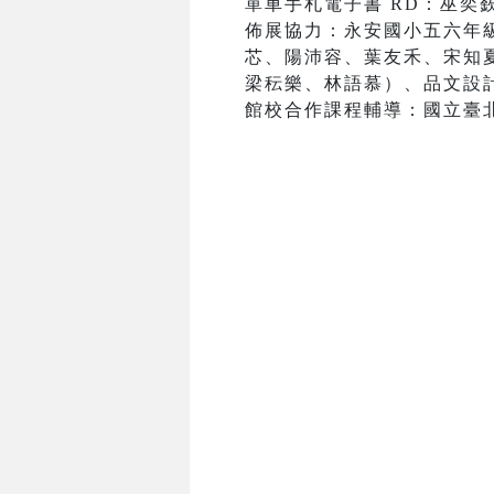
單車手札電子書 RD：巫奕
佈展協力：永安國小五六年
芯、陽沛容、葉友禾、宋知
梁秐樂、林語慕）、品文設
館校合作課程輔導：國立臺