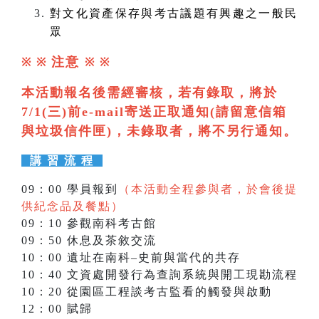
對文化資產保存與考古議題有興趣之一般民
眾
注意
※ ※
※
※
本活動報名後需經審核，若有錄取，將於
7/1(三)前e-mail寄送正取通知(請留意信箱
與垃圾信件匣)，未錄取者，將不另行通知。
講 習 流 程
09：00 學員報到
（本活動全程參與者，於會後提
供紀念品及餐點）
09：10 參觀南科考古館
09：50 休息及茶敘交流
10：00 遺址在南科–史前與當代的共存
10：40 文資處開發行為查詢系統與開工現勘流程
10：20 從園區工程談考古監看的觸發與啟動
12：00 賦歸