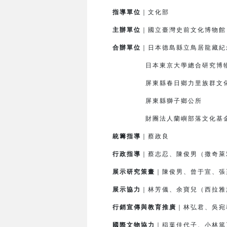
指導單位
｜文化部
主辦單位
｜國立臺灣史前文化博物
合辦單位
｜日本德島縣立鳥居龍藏紀
日本東京大學總合研究博
屏東縣春日鄉力里族群文化
屏東縣獅子鄉公所
財團法人蘭嶼部落文化基
統籌指導
｜蔡政良
行政指導
｜蔡志忍、陳俊男（撒奇萊
展示研究策畫
｜陳俊男、曾于宣、張
展示協力
｜林芳儀、余寶兒（西拉雅
行銷宣傳與教育推廣
｜林弘君、吳宛
國際文物協力
｜
稲
葉佳代子、小林篤