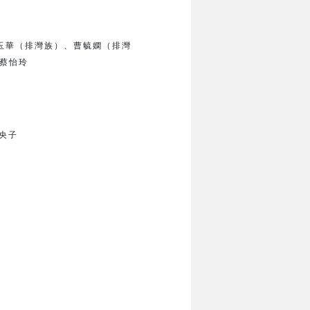
玉華（排灣族）、
曹毓嫻（排灣
蔡怡玲
央子