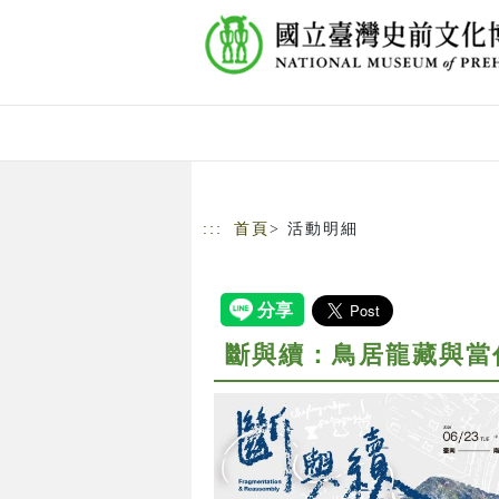
跳到主要內容
網站導覽
:::
首頁
> 活動明細
斷與續：鳥居龍藏與當