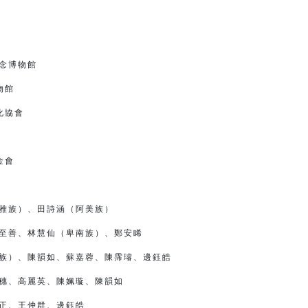
館
念博物館
物館
協會
金會
雅族）、田詩涵（阿美族）
至善、林慧仙（卑南族）、鄭安睎
族）、陳韻如、蘇嘉蓉、陳霈璿、邊鈺皓
穗、高麗英、陳姵璇、陳韻如
正、王仲群、邊鈺皓