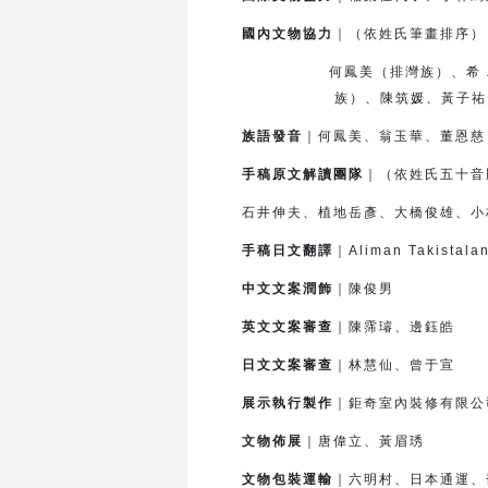
國內文物協力
｜（依姓氏筆畫排序）
何鳳美（排灣族）、希．滿棒
族）、
陳筑媛、黃子祐
族語發音
｜何鳳美、翁玉華、董恩慈
手稿原文解讀團隊
｜（依姓氏五十音
石井伸夫、植地岳彥、大橋俊雄、小
手稿日文翻譯
｜Aliman Takis
中文文案潤飾
｜陳俊男
英文文案審查
｜陳霈璿、邊鈺皓
日文文案審查
｜林慧仙、曾于宣
展示執行製作
｜鉅奇室內裝修有限公
文物佈展
｜唐偉立、黃眉琇
文物包裝運輸
｜六明村、日本通運、