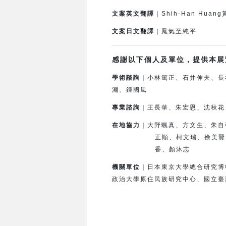
文案英文翻譯
｜Shih-Han Huan
文案日文翻譯
｜鳳氣至純平
感謝以下個人及單位，提供本展
學術諮詢
｜小林篤正、石井伸夫、長
淵、鍾國風
專業諮詢
｜王長華、朱宏恩、沈秋花
在地協力
｜
大野颯真、方文生、朱自
正順、柯文瑞、徐美賢
香、顏沐志
機關單位
｜日本東京大學總合研究博
政治大學原住民族研究中心、國立臺