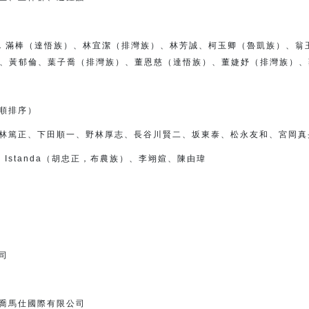
（達悟族）、林宜潔（排灣族）、
林芳誠、柯玉卿（魯凱族）、翁
、黃郁倫、
葉子喬（排灣族）、董恩慈（達悟族）、
董婕妤（排灣族）、
順排序）
林篤正、下田順一、
野林厚志、長谷川賢二、坂東泰、松永友和、宮岡真
talan Istanda（胡忠正，布農族）、李翊媗、陳由瑋
司
喬馬仕國際有限公司