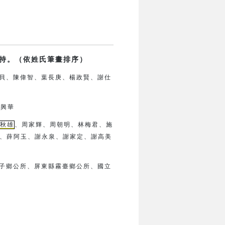
持。（依姓氏筆畫排序）
貝、陳偉智、葉長庚、楊政賢、
謝仕
鍾興華
秋雄
、周家輝、周朝明、林梅君、
施
、薛阿玉、謝永泉、謝家定、
謝高美
子鄉公所、
屏東縣霧臺鄉公所、
國立