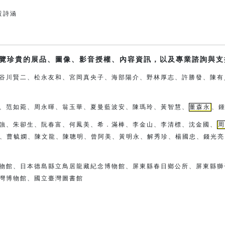
g黃詩涵
覽珍貴的展品、圖像、影音授權、內容資訊，以及專業諮詢與支
谷川賢二、松永友和、宮岡真央子、
海部陽介、
野林厚志、許勝發、陳有
、范如菀、周永暉、翁玉華、夏曼藍波安、
陳瑪玲、黃智慧、
董森永
、
強、朱卻生、阮春富、何鳳美、希．滿棒、
李金山、李清標、沈金國、
周
、曹毓嫻、陳文龍、陳聰明、曾阿
美、
黃明永、解秀珍、楊國忠、錢光亮
物館、日本德島縣立鳥居龍藏紀念博物館、
屏東縣春日鄉公所、屏東縣獅
灣博物館、國立臺灣圖書館