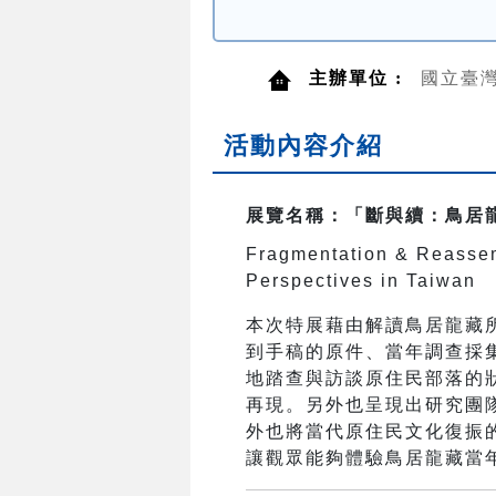
主辦單位 :
國立臺
活動內容介紹
展覽名稱：「斷與續：鳥居
Fragmentation & Reassem
Perspectives in Taiwan
本次特展藉由解讀鳥居龍藏
到手稿的原件、當年調查採
地踏查與訪談原住民部落的
再現。另外也呈現出研究團
外也將當代原住民文化復振
讓觀眾能夠體驗鳥居龍藏當