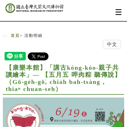
跳到主要內容
網站導覽
:::
首頁
> 活動明細
中文
【康樂本館】「講古kóng-kóo-親子共
讀繪本」— 【五月五 呷肉粽 聽傳說】
（Gō͘-ge̍h-gō͘, chia̍h bah-tsàng，
thiaⁿ chuan-seh）