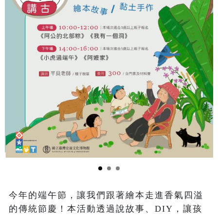
今年的端午節，讓我們跟著繪本走進香氣四溢
的傳統節慶！本活動透過說故事、DIY，讓孩