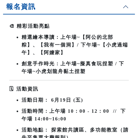
報名資訊
🎨
精彩活動亮點
精選繪本導讀：上午場~
【阿公的北部
粽】、【我有一個洞】/ 下午場~【小虎過端
午】、【阿嬤家】
創意手作時光：上午場~擬真食玩捏塑 / 下
午場~小虎划龍舟黏土捏塑
🗓
️
活動資訊
活動日期：
6
月19日 (五)
活動時間：上午場
10
：00 - 12：00 // 下
午場 14:00~16:00
活動地點： 探索館共讀區、多功能教室（請
先至售票大廳報到）