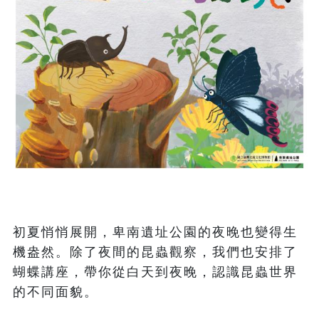
初夏悄悄展開，卑南遺址公園的夜晚也變得生
機盎然。除了夜間的昆蟲觀察，我們也安排了
蝴蝶講座，帶你從白天到夜晚，認識昆蟲世界
的不同面貌。