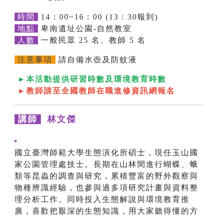
時間
14：00~16：00 (13：30報到)
地點
卑南遺址公園-自然教室
人數
一般民眾 25 名、教師 5 名
注意事項
請自備水壺及防蚊液
►本活動提供研習時數及環境教育時數
►教師請至全國教師在職進修資訊網報名
講師
林文傑
國立臺灣師範大學生態演化所碩士，現任玉山國
家公園管理處技士。長期在山林間進行蝴蝶、蛾
類等昆蟲的調查與研究，累積豐富的野外觀察與
物種辨識經驗，也參與過多項研究計畫與資料整
理分析工作。同時投入生態解說與環境教育推
廣，喜歡把艱深的生態知識，用大家聽得懂的方